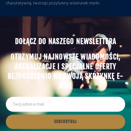
charytatywną, tworząc pozytywny wizerunek marki.
DOŁĄCZ DO NASZEGO NEWSLETTERA
OTRZYMUJ NAJNOWSZE WIADOMOŚCI,
AKTUALIZACJE I SPECJALNE OFERTY
BEZPOŚREDNIO NA SWOJĄ SKRZYNKĘ E-
MAIL
SUBSKRYBUJ