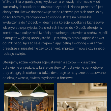
W Złota Bila organizujemy wydarzenia w każdym formacie — od
kameralnych spotkań po duże uroczystości. Nasza przestrzeń jest
elastyczna i łatwo dostosowuje się do różnych potrzeb oraz liczby
gości. Możemy zaproponować osobną strefę na niewielkie
wydarzenia do 12 osób — idealną na kolacje, spotkania biznesowe
lub prywatne przyjęcia. Dla średnich imprez do 40 osób oferujemy
komfortową salę z możliwością dowolnego ustawienia stołów. A jeśli
planujesz większą uroczystość — jesteśmy w stanie ugościć nawet
do 120 osób, łącząc sale i zapewniając pełną swobodę w aranżacji
przestrzeni, niezależnie czy to bankiet, impreza firmowa czy innego
rodzaju święto.
Oferujemy różne konfiguracje ustawienia stołów — klasyczne
ustawienie w rzędzie, w kształcie litery „U”, ustawienie bankietowe
przy okrągłych stołach, a także dekoracje tematyczne dopasowane
do okazji: wesela, święta, wydarzenia firmowe.