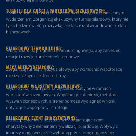
ekskluzywnej atmosferze.
TURNIEJ DLA GOŚCI I PARTNERÓW BIZNESOWYCH:
Zaskocz swoich gości i partnerów biznesowych niecodziennym
wydarzeniem. Zorganizuj ekskluzywny turniej bilardowy, który nie
tylko będzie świetną rozrywką, ale także ułatwi budowanie relacji
biznesowych.
BILARDOWY TEAMBUILDING:
Włącz bilard do programu teambuildingowego, aby zacieśnić
relacje i rozwijać umiejętności grupowe.
MECZ MIĘDZYDZIAŁOWY:
Zorganizuj turniej międzydziałowy, aby wzmocnić współpracę
między różnymi sektorami firmy.
BILARDOWE WARSZTATY ROZWOJOWE:
Wykorzystaj bilard jako narzędzie edukacyjne w ramach
warsztatów rozwojowych. Wspólna gra stanie się metaforą
wyzwań biznesowych, a trener pomoże wyciągnąć wnioski
dotyczące współpracy i strategii.
BILARDOWY EVENT CHARYTATYWNY:
Połącz przyjemne z pożytecznym, organizując event
charytatywny z elementem rywalizacji bilardowej. Wpływy z
imprezy mogą wesprzeć wybraną przez firmę organizację