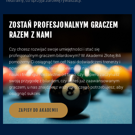
neutralny, co sprzyja zdrowej rywalizacji.
ZOSTAŃ PROFESJONALNYM GRACZEM
RAZEM Z NAMI
Czy chcesz rozwijać swoje umiejętności i stać się
profesjonalnym graczem bilardowym? W Akademii Złotej Bili
pomożemy Ci osiągnąć ten cel! Nasi doświadczeni trenerzy i
nowoczesne wyposażenie zapewnią Ci najlepsze warunki do
nauki i treningu. Niezależnie od tego, czy dopiero zaczynasz
swoją przygodę z bilardem, czy jesteś już zaawansowanym
graczem, u nas znajdziesz wszystko, czego potrzebujesz, aby
osiągnąć sukces.
ZAPISY DO AKADEMII