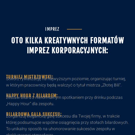
IMPREZ
OTO KILKA KREATYWNYCH FORMATÓW
IMPREZ KORPORACYJNYCH:
TURNIEJ MISTRZOWSKI:
Stwórz rywalizację na najwyższym poziomie, organizując turniej,
w którym pracownicy będą walczyć o tytuł mistrza „Złotej Bili”.
HAPPY HOUR Z BILARDEM:
Zestaw bilard z nieformalnym spotkaniem przy drinku podczas
„Happy Hour” dla zespołu.
BILARDOWA GALA SUKCESU:
Zorganizuj elegancką galę sukcesu dla Twojej firmy, w trakcie
której podsumujcie wspólne osiągnięcia przy stołach bilardowych.
To unikalny sposób na uhonorowanie sukcesów zespołu w