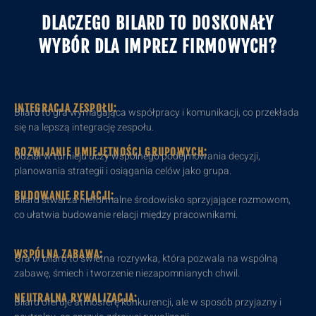
DLACZEGO BILARD TO DOSKONAŁY
WYBÓR DLA IMPREZ FIRMOWYCH?
INTEGRACJA ZESPOŁU:
Bilard to gra wymagająca współpracy i komunikacji, co przekłada
się na lepszą integrację zespołu.
ROZWIJANIE UMIEJĘTNOŚCI GRUPOWYCH:
Udział w turnieju uczy wspólnego podejmowania decyzji,
planowania strategii i osiągania celów jako grupa.
BUDOWANIE RELACJI:
Bilard stwarza nieformalne środowisko sprzyjające rozmowom,
co ułatwia budowanie relacji między pracownikami.
WSPÓLNA ZABAWA:
Gra w bilard to świetna rozrywka, która pozwala na wspólną
zabawę, śmiech i tworzenie niezapomnianych chwil.
NEUTRALNA RYWALIZACJA:
Bilard oferuje atmosferę konkurencji, ale w sposób przyjazny i