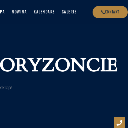
PA
NOWINA
KALENDARZ
GALERIE
KONTAKT
 HORYZONCIE
sklep!