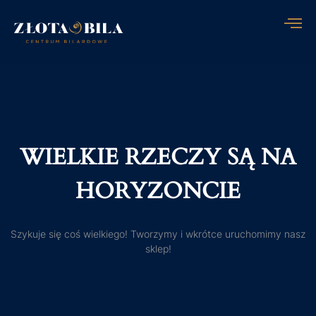
WIELKIE RZECZY SĄ NA
HORYZONCIE
Szykuje się coś wielkiego! Tworzymy i wkrótce uruchomimy nasz
sklep!