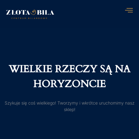
WIELKIE RZECZY SĄ NA
HORYZONCIE
Szykuje się coś wielkiego! Tworzymy i wkrótce uruchomimy nasz
sklep!